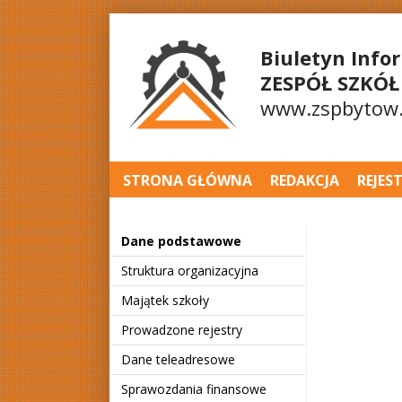
Biuletyn Info
ZESPÓŁ SZKÓ
www.zspbytow.
STRONA GŁÓWNA
REDAKCJA
REJES
Dane podstawowe
Struktura organizacyjna
Majątek szkoły
Prowadzone rejestry
Dane teleadresowe
Sprawozdania finansowe