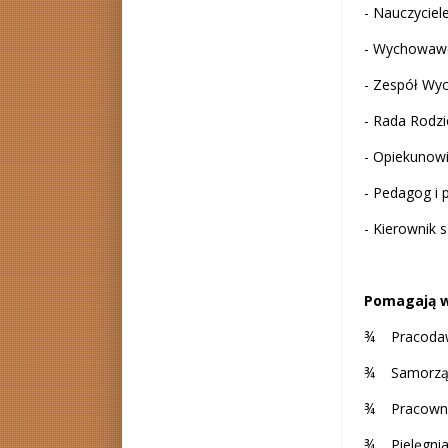
- Nauczyciele
- Wychowaw
- Zespół Wy
- Rada Rodz
- Opiekunowi
- Pedagog i 
- Kierownik 
Pomagają w 
¾ Pracoda
¾ Samorząd
¾ Pracownicy
¾ Pielęgniar