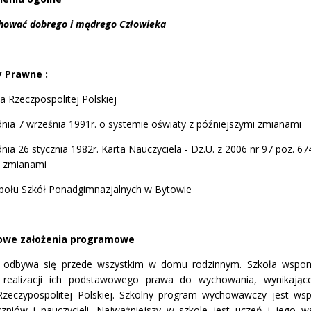
ować dobrego i mądrego Człowieka
y Prawne :
a Rzeczpospolitej Polskiej
dnia 7 września 1991r. o systemie oświaty z późniejszymi zmianami
nia 26 stycznia 1982r. Karta Nauczyciela - Dz.U. z 2006 nr 97 poz. 67
i zmianami
społu Szkół Ponadgimnazjalnych w Bytowie
owe zało
ż
enia programowe
 odbywa się przede wszystkim w domu rodzinnym. Szkoła wspom
realizacji ich podstawowego prawa do wychowania, wynikające
 Rzeczypospolitej Polskiej. Szkolny program wychowawczy jest ws
czniów i nauczycieli. Najważniejszy w szkole jest uczeń i jego w