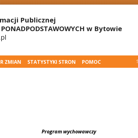
rmacji Publicznej
Ł PONADPODSTAWOWYCH w Bytowie
pl
TR ZMIAN
STATYSTYKI STRON
POMOC
Program wychowawczy