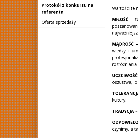
Protokół z konkursu na
Wartości te
referenta
MIŁO
ŚĆ
– t
Oferta sprzedaży
poszanowani
najważniejsz
M
Ą
DRO
ŚĆ
–
wiedzy i um
profesjona
rozróżniania 
UCZCIWO
Ś
oszustwa, lo
TOLERANC
kultury.
TRADYCJA
–
ODPOWIEDZ
czynimy, a ta