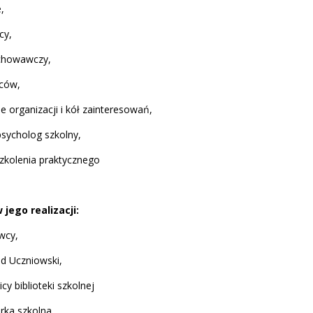
,
cy,
chowawczy,
iców,
e organizacji i kół zainteresowań,
psycholog szkolny,
szkolenia praktycznego
jego realizacji:
wcy,
 Uczniowski,
 biblioteki szkolnej
ka szkolna.