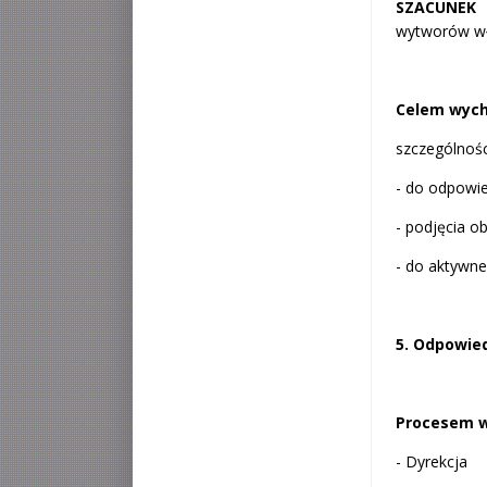
SZACUNEK
wytworów wł
Celem wyc
szczególnośc
- do odpowied
- podjęcia 
- do aktywne
5. Odpowied
Procesem w
- Dyrekcja