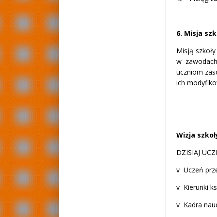
6. Misja szk
Misją szkoły
w zawodach,
uczniom zas
ich modyfiko
Wizja szkoł
DZISIAJ UC
v Uczeń prze
v Kierunki k
v Kadra nauc