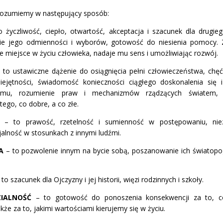
 rozumiemy w następujący sposób:
o życzliwość, ciepło, otwartość, akceptacja i szacunek dla drugie
e jego odmienności i wyborów, gotowość do niesienia pomocy.
e miejsce w życiu człowieka, nadaje mu sens i umożliwiając rozwój.
 to ustawiczne dążenie do osiągnięcia pełni człowieczeństwa, chę
iejętności, świadomość konieczności ciągłego doskonalenia się 
lizmu, rozumienie praw i mechanizmów rządzących światem, 
tego, co dobre, a co złe.
Ć
– to prawość, rzetelność i sumienność w postępowaniu, nie
jalność w stosunkach z innymi ludźmi.
JA
– to pozwolenie innym na bycie sobą, poszanowanie ich światopoglą
 to szacunek dla Ojczyzny i jej historii, więzi rodzinnych i szkoły.
IALNO
ŚĆ
– to gotowość do ponoszenia konsekwencji za to, 
kże za to, jakimi wartościami kierujemy się w życiu.