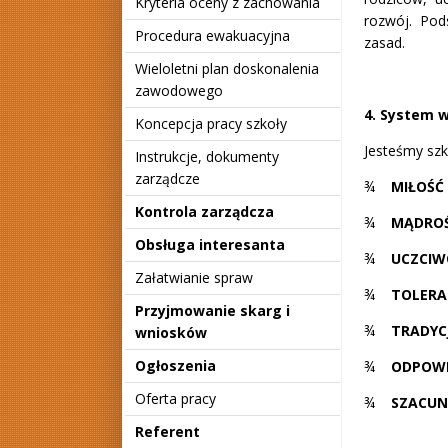
Kryteria oceny z zachowania
rozwój. Pod
Procedura ewakuacyjna
zasad.
Wieloletni plan doskonalenia
zawodowego
4. System 
Koncepcja pracy szkoły
Jesteśmy szk
Instrukcje, dokumenty
zarządcze
¾
MIŁO
ŚĆ
Kontrola zarządcza
¾
M
Ą
DRO
Obsługa interesanta
¾
UCZCIW
Załatwianie spraw
¾
TOLERA
Przyjmowanie skarg i
¾
TRADYC
wniosków
Ogłoszenia
¾
ODPOWI
Oferta pracy
¾
SZACUN
Referent