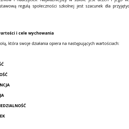
stawową regułą społeczności szkolnej jest szacunek dla przyjętyc
warto
ś
ci i cele wychowania
ołą, która swoje działania opiera na następujących wartościach:
ŚĆ
O
ŚĆ
NCJA
JA
EDZIALNO
ŚĆ
EK