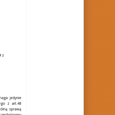
4 z
aga jedynie
go z art.48
pólną sprawą
szechstronny