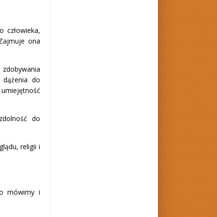
go człowieka,
 Zajmuje ona
ć zdobywania
i dążenia do
umiejętność
zdolność do
du, religii i
co mówimy i