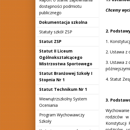
dostępności podmiotu
Chcemy wych
publicznego
Dokumentacja szkolna
2. Podstaw
Statuty szkół ZSP
Statut ZSP
1. Konstytucj
Statut II Liceum
2. Ustawa z 
Ogólnokształcącego
3. Ustawa z d
Mistrzostwa Sportowego
późniejszym
Statut Branżowej Szkoły I
4. Statut Ze
Stopnia Nr 1
Statut Technikum Nr 1
Wewnątrzszkolny System
3. Podstaw
Oceniania
Wychowanie
Program Wychowawczy
rodziców w 
Szkoły
Konstytucji
rodziców, u