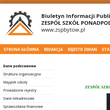
Biuletyn Informacji Publ
ZESPÓŁ SZKÓŁ PONADPO
www.zspbytow.pl
STRONA GŁÓWNA
REDAKCJA
REJESTR ZMIAN
STA
Dane podstawowe
Struktura organizacyjna
Majątek szkoły
ZESPÓŁ SZK
Prowadzone rejestry
Dane teleadresowe
Sprawozdania finansowe