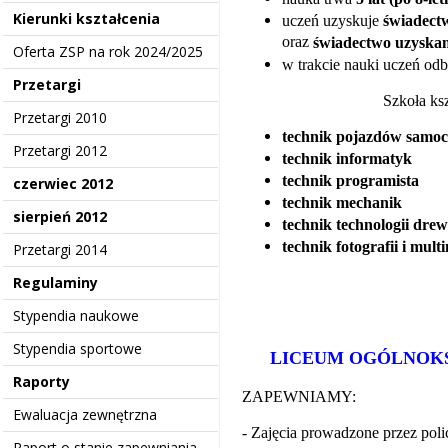
Kierunki kształcenia
uczeń uzyskuje
świadect
oraz
świadectwo uzyskan
Oferta ZSP na rok 2024/2025
w trakcie nauki uczeń od
Przetargi
Szkoła ks
Przetargi 2010
technik pojazdów samo
Przetargi 2012
technik informatyk
technik programista
czerwiec 2012
technik mechanik
sierpień 2012
technik technologii dre
technik fotografii i mul
Przetargi 2014
Regulaminy
Stypendia naukowe
Stypendia sportowe
LICEUM OGÓLNOK
Raporty
ZAPEWNIAMY:
Ewaluacja zewnętrzna
- Zajęcia prowadzone przez poli
Raport o stanie zapewniania