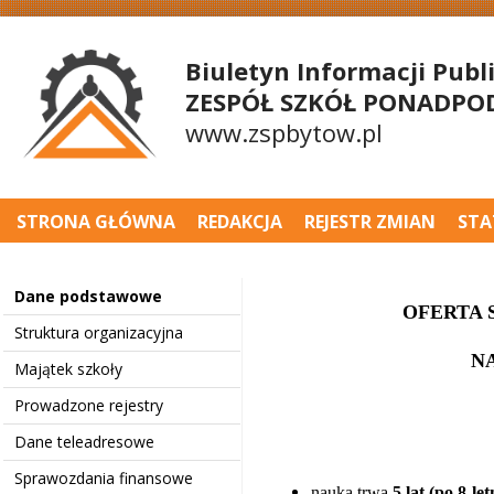
Biuletyn Informacji Publ
ZESPÓŁ SZKÓŁ PONADPO
www.zspbytow.pl
STRONA GŁÓWNA
REDAKCJA
REJESTR ZMIAN
STA
Dane podstawowe
OFERTA
Struktura organizacyjna
NA
Majątek szkoły
Prowadzone rejestry
Dane teleadresowe
Sprawozdania finansowe
nauka trwa
5 lat (po 8-le