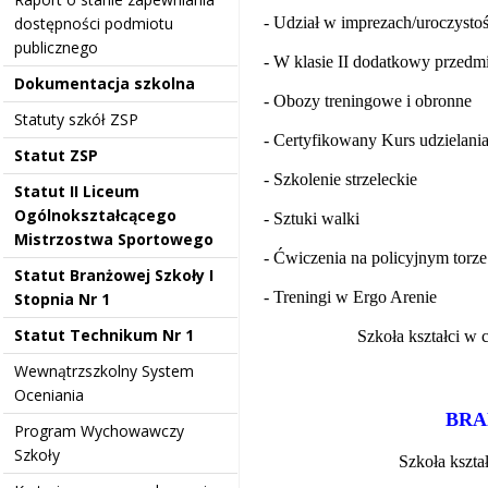
dostępności podmiotu
- Udział w imprezach/uroczyst
publicznego
- W klasie II dodatkowy przedm
Dokumentacja szkolna
- Obozy treningowe i obronne
Statuty szkół ZSP
- Certyfikowany Kurs udzielan
Statut ZSP
- Szkolenie strzeleckie
Statut II Liceum
Ogólnokształcącego
- Sztuki walki
Mistrzostwa Sportowego
- Ćwiczenia na policyjnym torz
Statut Branżowej Szkoły I
- Treningi w Ergo Arenie
Stopnia Nr 1
Statut Technikum Nr 1
Szkoła kształci w 
Wewnątrzszkolny System
Oceniania
BRA
Program Wychowawczy
Szkoły
Szkoła kszta